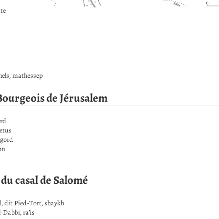
mte
els, mathessep
Bourgeois de Jérusalem
ard
etus
igord
on
 du casal de Salomé
dit Pied-Tort, shaykh
Dabbi, ra’is