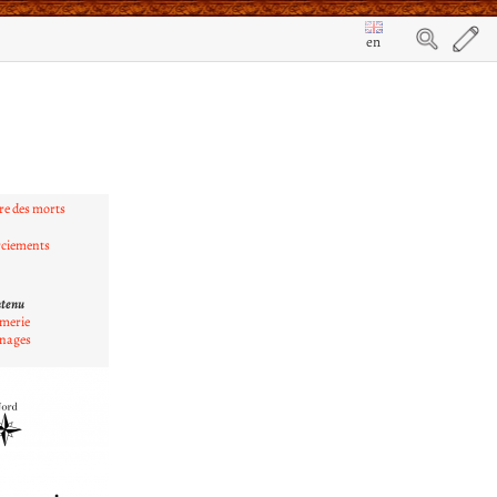
en
rre des morts
ciements
ntenu
omerie
nnages