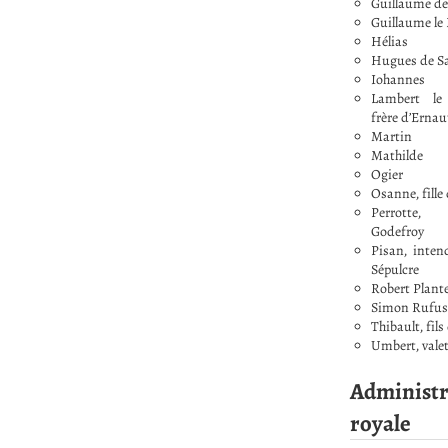
Guillaume de 
Guillaume le
Hélias
Hugues de Sa
Iohannes
Lambert le
frère d’Ernau
Martin
Mathilde
Ogier
Osanne, fille
Perrotte
Godefroy
Pisan, inten
Sépulcre
Robert Plant
Simon Rufus
Thibault, fil
Umbert, valet
Administr
royale