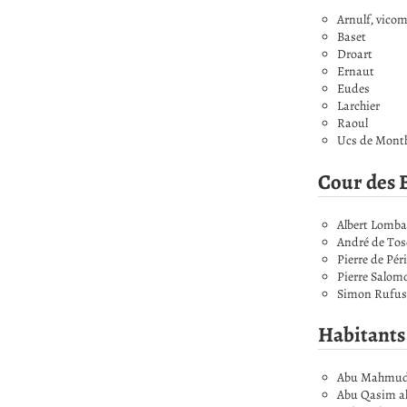
Arnulf, vico
Baset
Droart
Ernaut
Eudes
Larchier
Raoul
Ucs de Month
Cour des 
Albert Lomb
André de Tos
Pierre de Pér
Pierre Salom
Simon Rufus
Habitants
Abu Mahmud, 
Abu Qasim al-