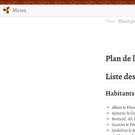
Menu
Piste:
›
Plan et p
Plan de
Liste de
Habitants
Albert le Fèvr
Aymeric le G
Bernard, dit
Gautier le Pet
Godefroy le 