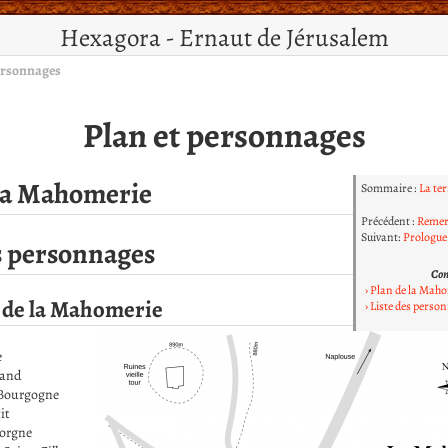
Hexagora - Ernaut de Jérusalem
ersonnages
Plan et personnages
 la Mahomerie
Sommaire :
La te
Précédent :
Remer
Suivant:
Prologue
s personnages
Co
Plan de la Mah
 de la Mahomerie
Liste des perso
e
rand
 Bourgogne
it
Borgne