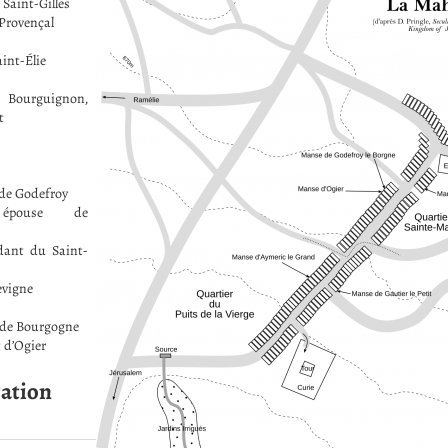
Saint-Gilles
 Provençal
int-Élie
 Bourguignon,
t
 de Godefroy
, épouse de
dant du Saint-
evigne
s de Bourgogne
 d’Ogier
ation